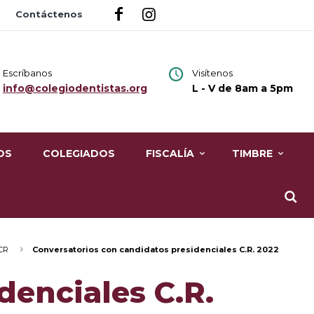
Contáctenos
Escríbanos
Visítenos
info@colegiodentistas.org
L - V de 8am a 5pm
OS
COLEGIADOS
FISCALÍA
TIMBRE
CR
Conversatorios con candidatos presidenciales C.R. 2022
denciales C.R.