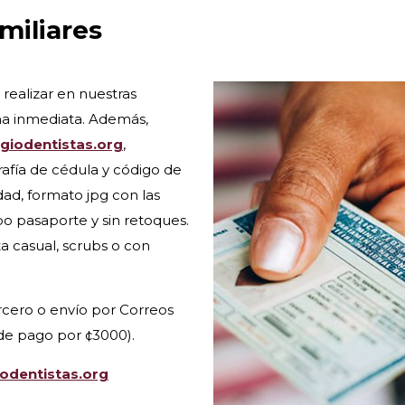
miliares
realizar en nuestras
rma inmediata. Además,
giodentistas.org
,
afía de cédula y código de
dad, formato jpg con las
tipo pasaporte y sin retoques.
a casual, scrubs o con
ercero o envío por Correos
de pago por ¢3000).
odentistas.org