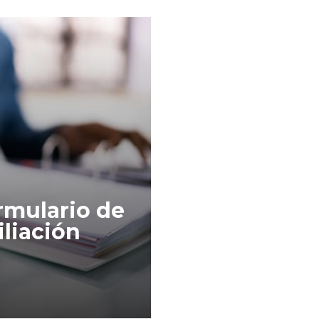
rmulario de
iliación