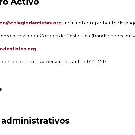
ro Activo
ion@colegiodentistas.org
, incluir el comprobante de pag
tercero o envío por Correos de Costa Rica (brindar direcci
odentistas.org
aciones económicas y personales ante el CCDCR.
s
 administrativos