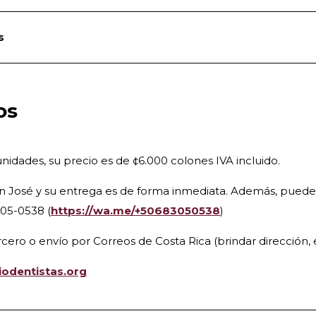
s
os
dades, su precio es de ¢6.000 colones IVA incluido.
an José y su entrega es de forma inmediata. Además, puede s
05-0538 (
https://wa.me/+50683050538
)
rcero o envío por Correos de Costa Rica (brindar dirección, e
iodentistas.org