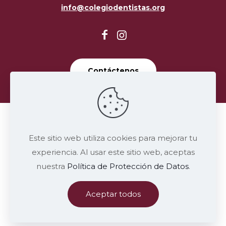
info@colegiodentistas.org
Contáctenos
Términos y Condiciones
Este sitio web utiliza cookies para mejorar tu
Políticas de Privacidad
Mapa del Sitio
experiencia. Al usar este sitio web, aceptas
Nosotros
nuestra
Política de Protección de Datos
.
Aceptar todos
© 2025 Colegio de Dentistas de Costa Rica - Todos los derechos
reservados. |
Diseño:
ARWEB.com