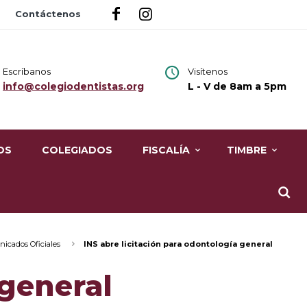
Contáctenos
Escríbanos
Visítenos
info@colegiodentistas.org
L - V de 8am a 5pm
OS
COLEGIADOS
FISCALÍA
TIMBRE
icados Oficiales
INS abre licitación para odontología general
 general