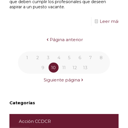
que deben cumplir los profesionales que deseen
aspirar a un puesto vacante.
Leer más
Página anterior
1
2
3
4
5
6
7
8
9
10
11
12
13
Siguiente página
Categorías
Acción CCDCR